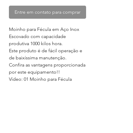
Entre em contato para comprar
Moinho para Fécula em Aço Inox
Escovado com capacidade
produtiva 1000 kilos hora
.
Este produto é de fácil operação e
de baixíssima manutenção.
Confira as vantagens proporcionada
por este equipamento!!
Vídeo: 01 Moinho para Fécula
ESPECIFICAÇÕES
TÉCNICAS
Modelo: MF 1000;
INFORMAÇÕES GERAIS
Capacidade produtiva: 1000 kilos