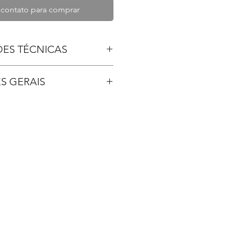
 contato para comprar
ÕES TÉCNICAS
0 litros;
S GERAIS
tão BNDES - Cartão de crédito
;
ROGER ou 50% pedido e saldo
: TC 4” sem válvula;
0x1500x550;
ga 25 dias uteis, VARIANDO EM
PERIODO DO ANO;
osta: 05 dias;
stino é por conta do cliente;
ano.