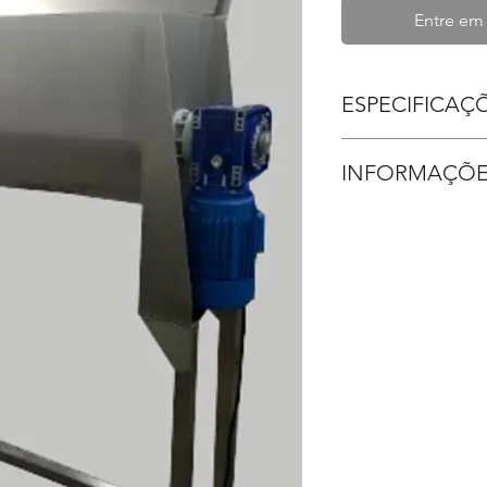
Entre em
ESPECIFICAÇ
Ribbon Blender 6
INFORMAÇÕE
Aço inóx 304;
Motor: 1 cv;
Pagamento: Car
Redutor: 74 rpm
em até 10x - P
Flange de saída
na entrega;
Dimensões: 110
Prazo de entre
Peso: 50 kg.
CADA ITEM E 
Validade da prop
O frete até o de
Garantia de 01 